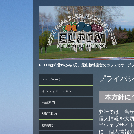
ELFINは八雲PAから3分、元山牧場直営のカフェです - 
プライバ
トップページ
インフォメーション
本方針に
商品案内
弊社では、当
SHOP案内
個人情報を大
当ウェブサイ
牧場紹介
に、個人情報