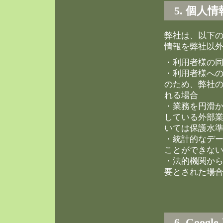
5. 個人
弊社は、以下
情報を弊社以
・利用者様の
・利用者様へ
のため、弊社
れる場合
・業務を円滑
している外部
いては保護水
・統計的なデ
ことができな
・法的機関か
要とされた場
6. Go