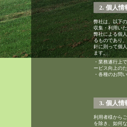
2. 個人
弊社は、以下
収集・利用い
弊社による個
るものであり
針に則って個
ます。
・業務遂行上
ービス向上の
・各種のお問
3. 個人
利用者様から
を除き、如何