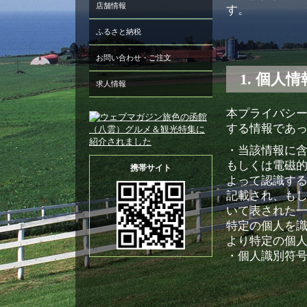
店舗情報
す。
ふるさと納税
お問い合わせ・ご注文
1. 個人
求人情報
本プライバシ
する情報であ
・当該情報に
もしくは電磁
携帯サイト
よって認識す
記載され、も
いて表された
特定の個人を
より特定の個
・個人識別符