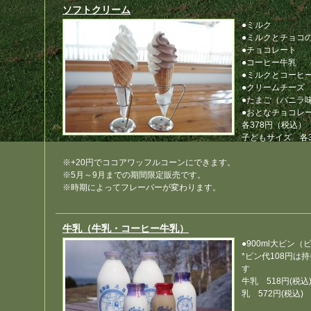
ソフトクリーム
●ミル
ク
●ミルクとチョコ
●チョコレート
●コーヒー牛乳
●ミル
クとコーヒ
●クリームチーズ
●たまご（バニラ
●おとなチョコレ
各378円（税込）
子どもサイズ 各3
※+20円でココアワッフルコーンにできます。
※5月～9月までの期間限定販売
です。
※時期によってフレーバーが変わります。
牛乳（牛乳・コーヒー牛乳）
●900ml大ビン
*ビン代108
円は持
す
牛乳 518円(税込
乳 572円
(税込)