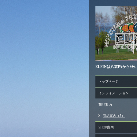
ELFINは八雲PAから
トップページ
インフォメーション
商品案内
商品案内（5）
SHOP案内