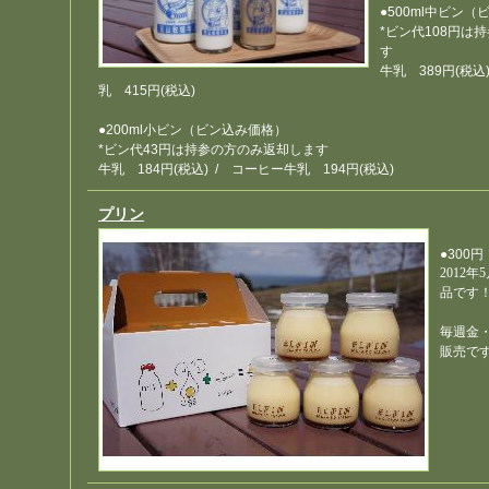
●500ml中ビン
*ビン代108円は
す
牛乳 389円
(税込
乳 415円
(税込)
●200ml小ビン（ビン込み価格）
*ビン代43円は持参の方のみ返却します
牛乳 184円
(税込)
/ コーヒー牛乳 194円
(税込)
プリン
●300
円
2012
品です
毎週金
販売で