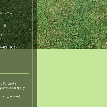
のミックス
ー牛乳
味）
ート
24円（税込）
（ビン込み価格）
参の方のみ返却しま
) / コーヒー牛