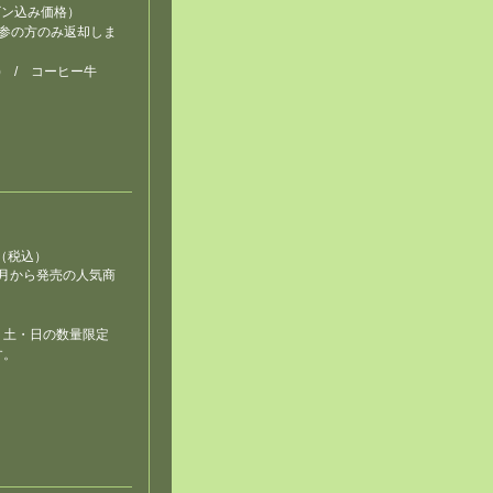
（ビン込み価格）
持参の方のみ返却しま
)
/ コーヒー牛
（税込）
年5月から発売の人気商
！
・土・日の数量限定
す。