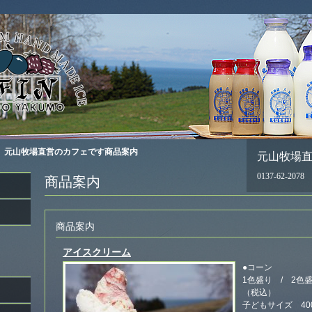
3分、元山牧場直営のカフェです商品案内
元山牧場直営
0137-62-2078
商品案内
商品案内
アイスクリーム
●コーン
1色盛り / 2色
（税込）
子どもサイズ 40